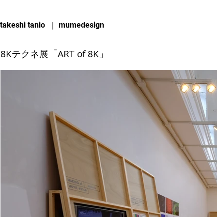
takeshi tanio ｜ mumedesign
8Kテクネ展「ART of 8K」