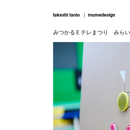
takeshi tanio ｜ mumedesign
みつかるＥテレまつり みら