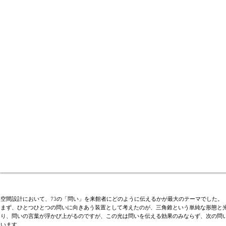
空間設計において、73の「問い」を来館者にどのように伝えるかが最大のテーマでした。
まず、ひとつひとつの問いに向きあう装置として考えたのが、三角錐という単純な形態と光
り、問いの言葉が浮かび上がるのですが、この光は問いを伝える効果のみならず、次の問
います。