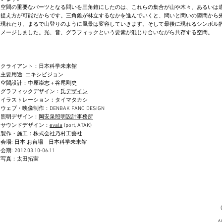
空間の重要なパーツとなる問いを三角錐にしたのは、これらの集合が山や木々、あるいは
捉え方が可能だからです。三角錐が林立するなかを進んでいくと、問いと問いの隙間から
現れたり、まるで山登りのように風景は変容していきます。そして最後に現れるシンボル
メージしました。光、音、グラフィックという要素が混じり合いながら共存する空間。
クライアント：日本科学未来館
主要用途: エキシビジョン
空間設計：中原崇志＋谷尾剛史
グラフィックデザイン：
氏デザイン
イラストレーション：タイマタカシ
ウェブ・映像制作：DENBAK FANO DESIGN
照明デザイン：
岡安泉照明設計事務所
サウンドデザイン：
evala
(port, ATAK)
製作・施工：株式会社乃村工藝社
会場: 日本 お台場 日本科学未来館
会期: 2012.03.10-06.11
写真：太田拓実