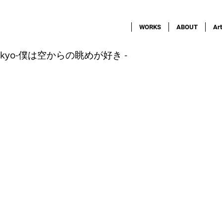
WORKS
ABOUT
Art
l in Tokyo-僕は空からの眺めが好き -