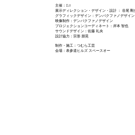
主催：DJI
展示ディレクション・デザイン・設計 ： 谷尾 剛
グラフィックデザイン：デンバクファノデザイン
映像制作：デンバクファノデザイン
プロジェクションコーディネート：岸本 智也
サウンドデザイン：佐藤 礼央
設計協力：宗形 朋晃
制作・施工：つむら工芸
​会場：表参道ヒルズ スペースオー