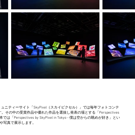
ュニティーサイト「SkyPixel（スカイピクセル）」では毎年フォトコンテ
その中の受賞作品や優れた作品を選抜し発表の場とする「Perspectives
Perspectives by SkyPixel in Tokyo - 僕は空からの眺めが好き」とい
や写真で展示します。